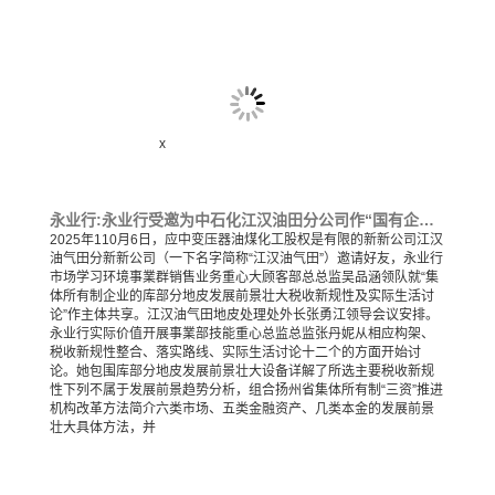
x
永业行:永业行受邀为中石化江汉油田分公司作“国有企业存量土地盘活政策及实务交流”专题培训会
2025年110月6日，应中变压器油煤化工股权是有限的新新公司江汉
油气田分新新公司（一下名字简称“江汉油气田”）邀请好友，永业行
市场学习环境事業群销售业务重心大顾客部总总监吴品涵领队就“集
体所有制企业的库部分地皮发展前景壮大税收新规性及实际生活讨
论”作主体共享。江汉油气田地皮处理处外长张勇江领导会议安排。
永业行实际价值开展事業部技能重心总监总监张丹妮从相应构架、
税收新规性整合、落实路线、实际生活讨论十二个的方面开始讨
论。她包围库部分地皮发展前景壮大设备详解了所选主要税收新规
性下列不属于发展前景趋势分析，组合扬州省集体所有制“三资”推进
机构改革方法简介六类市场、五类金融资产、几类本金的发展前景
壮大具体方法，并