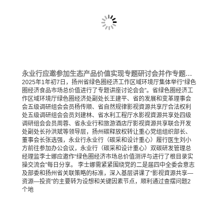
永业行应邀参加生态产品价值实现专题研讨会并作专题分享
2025年1年初7日，扬州省绿色圈经济工作区域环境厅集体举行“绿色
圈经济食品市场总价值进行了专题讲座讨论会会”。省绿色圈经济工
作区域环境厅绿色圈经济处副处长王建平、省的发展和变革理事会
会五级调研组会会员杨传顺、省自然规律影视資源共享厅合法权利
处五级调研组会会员刘建林、省水利工程厅水影视資源共享处四级
调研组会会员周蓉、省永业行和旅游酒店厅影视資源共享联合开发
处副处长孙洪斌等领导层，扬州碳释放权转让重心党组组织部长、
董事会长张选强，永业行永业行（碳采和设计重心）履行医生刘小
方前往参加办公会议，永业行（碳采和设计重心）双碳研发管理总
经理监李士娜应邀作“绿色圈经济市场总价值测评与进行了根目录实
操交流会”每日分享。 李士娜需紧紧围绕党的二是届四中全委会意志
及部委和扬州省关联策略的标准，深入基层讲课了“影视資源共享—
资源—投资”的主要转为设想和关键因素节点，顺利通过查摆问题2
个地