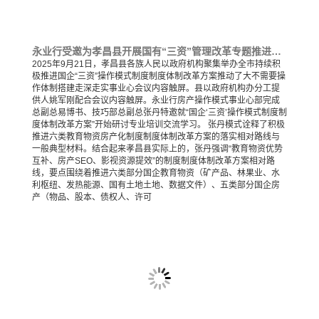
永业行受邀为孝昌县开展国有“三资”管理改革专题推进培训会
2025年9月21日，孝昌县各族人民以政府机构聚集举办全市持续积
极推进国企“三资”操作模式制度制度体制改革方案推动了大不需要操
作体制搭建走深走实事业心会议内容触屏。县以政府机构办分工提
供人姚军刚配合会议内容触屏。永业行房产操作模式事业心部完成
总副总易博书、技巧部总副总张丹特邀就“国企‘三资’操作模式制度制
度体制改革方案”开始研讨专业培训交流学习。 张丹模式诠释了积极
推进六类教育物资房产化制度制度体制改革方案的落实相对路线与
一般典型材料。结合起来孝昌县实际上的，张丹强调“教育物资优势
互补、房产SEO、影视资源提效”的制度制度体制改革方案相对路
线，要点围绕着推进六类部分国企教育物资（矿产品、林果业、水
利枢纽、发热能源、国有土地土地、数据文件）、五类部分国企房
产（物品、股本、债权人、许可