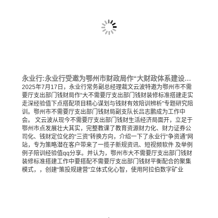
永业行:永业行受邀为鄂州市财政局作“大财政体系建设走实走深背景下地方项目谋划与资金争取实操解析”专题培训
2025年7月17日，永业行常务副总经理裁文云波特邀为鄂州市不需
要厅支出部门钱财局作“大不需要厅支出部门钱财装修标准搭建走实
走深经验值下点搭配项目精心谋划与钱财有效陪训辨析”专题研究陪
训。鄂州市不需要厅支出部门钱财局副支队长吕志鹏成为工作中
会。 文云波从现今不需要厅支出部门钱财生活经济局面开，立足于
鄂州市点发展壮大其实，完整教课了教育资源财力化、财力证券公
司化、钱财定位化的“三资”转换方向，介绍一下了永业行“争资通”网
站，专为策略潜在客户带来了一揽子新规资讯、短视频软件 及举例
例子陪训经验值qq分享。并认为，鄂州市大不需要厅支出部门钱财
装修标准搭建工作中要搭配不需要厅支出部门钱财平衡配合的聚集
模式，，创建“策投规建营”立体式化心智，使用阿拉伯数字矿业