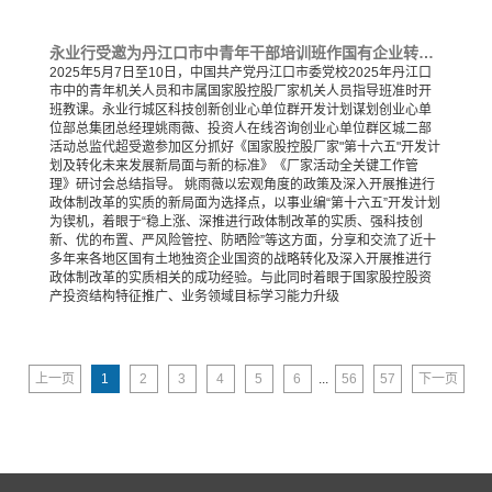
永业行受邀为丹江口市中青年干部培训班作国有企业转型发展及项目全要素管理专题培训
2025年5月7日至10日，中国共产党丹江口市委党校2025年丹江口
市中的青年机关人员和市属国家股控股厂家机关人员指导班准时开
班教课。永业行城区科技创新创业心单位群开发计划谋划创业心单
位部总集团总经理姚雨薇、投资人在线咨询创业心单位群区城二部
活动总监代超受邀参加区分抓好《国家股控股厂家"第十六五"开发计
划及转化未来发展新局面与新的标准》《厂家活动全关键工作管
理》研讨会总结指导。 姚雨薇以宏观角度的政策及深入开展推进行
政体制改革的实质的新局面为选择点，以事业编“第十六五”开发计划
为锲机，着眼于“稳上涨、深推进行政体制改革的实质、强科技创
新、优的布置、严风险管控、防晒险”等这方面，分享和交流了近十
多年来各地区国有土地独资企业国资的战略转化及深入开展推进行
政体制改革的实质相关的成功经验。与此同时着眼于国家股控股资
产投资结构特征推广、业务领域目标学习能力升级
上一页
1
2
3
4
5
6
...
56
57
下一页