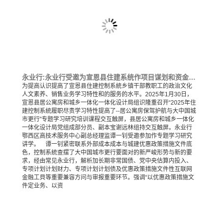
永业行:永业行受邀为宣恩县住建系统作项目谋划和资金争取专题培训
为提高认识提高了宣恩县住建控制系統乡镇干部教职工的政治文化
人文素养、销售业务学习特性和的服务的水平。2025年1月30日，
宣恩县居公寓房和城乡一体化一体化设计局组识隆重召开“2025年住
建控制系統履职尽责学习特性提高了--居公寓房保驾护航与大中国城
市更行”专题学习研究培训课程交互触屏，县居公寓房和城乡一体化
一体化设计局党组成部分员、副本宝谢远林组持交互触屏。永业行
鄂西区高技术服务中心副总经理监谭一钊受邀参加作专题学习研究
讲学。 谭一钊紧密联系外部成本成本与城建优惠政策措施文件底
色，控制系統查摆了大中国城市更行要面对的新严峻形势与新的要
求，经由常见永业行，解析加长期非常国债、党中央估算内投入、
专项计划计划财力、专项计划计划债及优惠政策措施文件性互联网
金融工貝等重要兼容方问与审报重要环节。强调“以优惠政策措施文
件定业务、以资