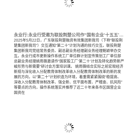
永业行:永业行受邀为联投荆楚公司作“国有企业‘十五五’规划及转型发展新形势与新要求”专题培训
2025年5月22日，广东联投荆楚融资有效集团新我司（下称“联投荆
楚集团新我司”）交互通知“第二十”计划沟通的技巧交互。联投荆楚
集团新我司党组常务委员、副总副业务经理副业务经理鲍颖举办交
互。永业行成市更新操作系统工厂单位群计划宣传策划工厂单位部
总副业务经理姚雨薇邀请作“国家股工厂‘第二十’计划及转化趋势新严
峻形势与新需要”研讨会方案培训课。 姚雨薇结合实际之前宏观经济
新规与深化收入分配教育体制改革收入分配教育体制改革的新的发
展的方向，以“第二十”计划织造为环境，着重需紧紧围绕“稳提高、
深收入分配教育体制改革、强全新、优平面布置、严稽查、抗风险”
等要点的方向，操作系统落实并推荐了近二十年来各市区国营企业
国资在